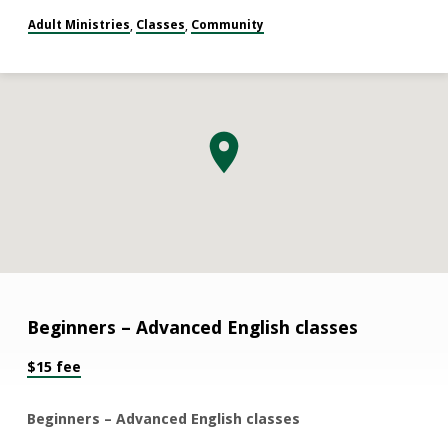
Adult Ministries
Classes
Community
,
,
Beginners – Advanced English classes
English
$15 fee
Classes
Beginners – Advanced English classes